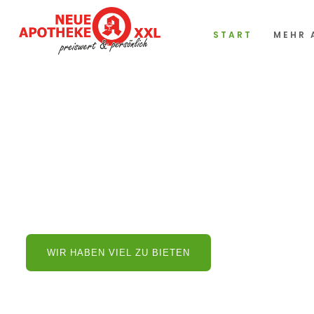
START
MEHR 
Herzlich Willko
der Neuen Apot
Wir sind Ihre Apotheke für Düren und die Region. Wenn 
wir immer an Ihrer Seite.
WIR HABEN VIEL ZU BIETEN