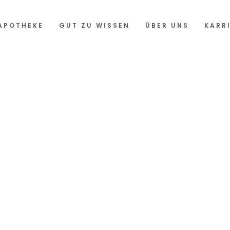
APOTHEKE
GUT ZU WISSEN
ÜBER UNS
KARR
mmen bei
heke XXL
es um Ihre Gesundheit geht, sind